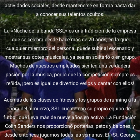
actividades sociales, desde mantenerse en forma hasta dar
a conocer sus talentos ocultos.
La «Noche de la banda SSL» es una tradición de la empresa
que se celebra desde hace más de 20 años, en la que
cualquier miembro del personal puede subir al escenario y
mostrar sus dotes musicales, ya sea en solitario o en grupo.
Muchos de nuestros empleados sienten una verdadera
pasión por la música, por lo que la competición siempre es
reñida, ¡pero es igual de divertido verlos y cantar con ellos!
Además de las clases de fitness y los grupos de running a la
hora del almuerzo, SSL cuenta con su propio equipo de
fútbol, que lleva más de nueve años en activo. La Fundación
Colin Sanders nos proporcionó porterías, petos y balones, y
desde entonces jugamos todas las semanas. El «St. George