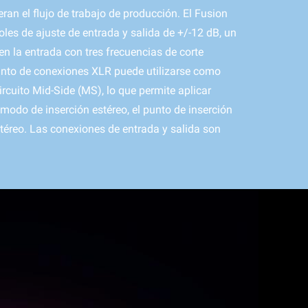
an el flujo de trabajo de producción. El Fusion
oles de ajuste de entrada y salida de +/-12 dB, un
en la entrada con tres frecuencias de corte
unto de conexiones XLR puede utilizarse como
cuito Mid-Side (MS), lo que permite aplicar
 modo de inserción estéreo, el punto de inserción
téreo. Las conexiones de entrada y salida son