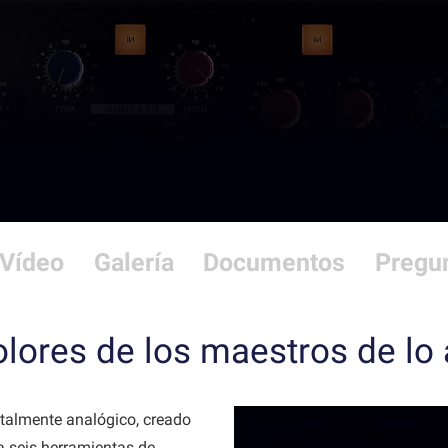
Vídeo
Galería
Documentos
Pregun
lores de los maestros de lo
otalmente analógico, creado
a seis herramientas de