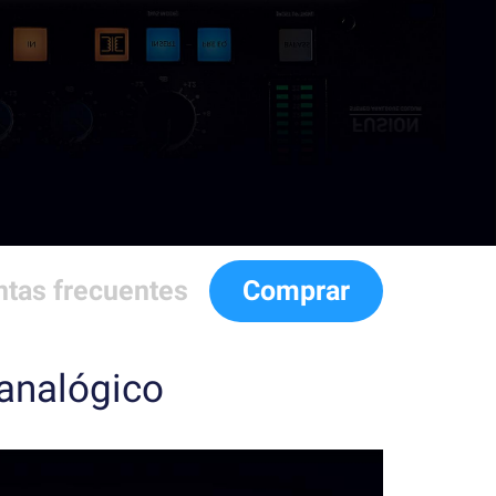
tas frecuentes
Comprar
 analógico