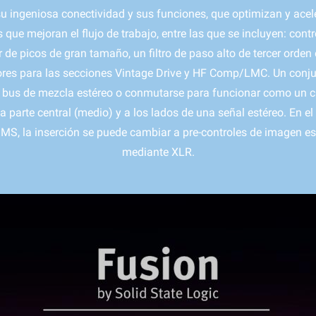
 ingeniosa conectividad y sus funciones, que optimizan y aceler
 que mejoran el flujo de trabajo, entre las que se incluyen: contr
e picos de gran tamaño, un filtro de paso alto de tercer orden 
olores para las secciones Vintage Drive y HF Comp/LMC. Un conj
l bus de mezcla estéreo o conmutarse para funcionar como un cir
parte central (medio) y a los lados de una señal estéreo. En el
 MS, la inserción se puede cambiar a pre-controles de imagen es
mediante XLR.