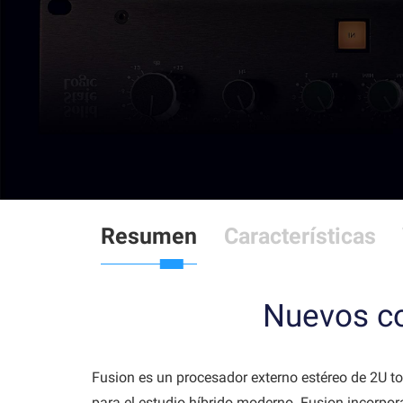
Resumen
Características
Nuevos co
Fusion es un procesador externo estéreo de 2U t
para el estudio híbrido moderno. Fusion incorpor