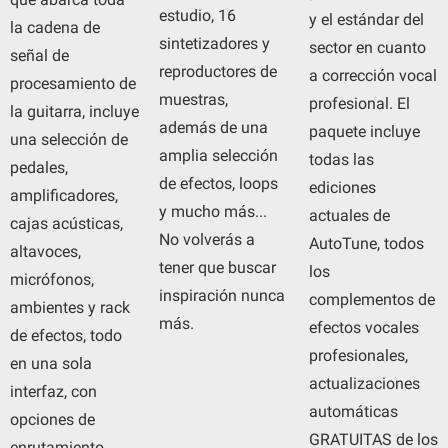
estudio, 16
y el estándar del
la cadena de
sintetizadores y
sector en cuanto
señal de
reproductores de
a corrección vocal
procesamiento de
muestras,
profesional. El
la guitarra, incluye
además de una
paquete incluye
una selección de
amplia selección
todas las
pedales,
de efectos, loops
ediciones
amplificadores,
y mucho más...
actuales de
cajas acústicas,
No volverás a
AutoTune, todos
altavoces,
tener que buscar
los
micrófonos,
inspiración nunca
complementos de
ambientes y rack
más.
efectos vocales
de efectos, todo
profesionales,
en una sola
actualizaciones
interfaz, con
automáticas
opciones de
GRATUITAS de los
enrutamiento