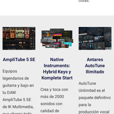
cotas.
Native
AmpliTube 5 SE
Antares
Instruments:
AutoTune
Equipos
Hybrid Keys y
Ilimitado
Komplete Start
legendarios de
AutoTune
guitarra y bajo en
Crea y toca con
Unlimited es el
tu DAW.
más de 2000
paquete definitivo
AmpliTube 5 SE
sonidos con
para la
de IK Multimedia,
calidad de
producción vocal
que abarca toda