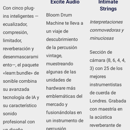
Excite Audio
Intimate
Con cinco plug-
Strings
Bloom Drum
ins inteligentes —
Interpretaciones
Machine te lleva a
ecualizador,
conmovedoras y
un viaje de
compresión,
minuciosas
descubrimiento
limitador,
de la percusión
reverberación y
Sección de
vintage,
desenmascarami
cámara (8, 6, 4, 4,
muestreando
ento—, el paquete
3) con 25 de los
algunas de las
«learn:bundle» de
mejores
unidades de
sonible combina
instrumentistas
hardware más
su avanzada
de cuerda de
emblemáticas del
tecnología de IA y
Londres. Grabada
mercado y
su característico
con maestría en
fusionándolas en
sonido
la acústica
un instrumento de
profesional con
reverberante de
percusión
un diseño