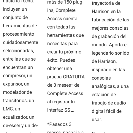
hasta la fecha.
más de 150 plug-
trayectoria de
Incluyen un
ins, Complete
Harrison en la
conjunto de
Access cuenta
fabricación de las
herramientas de
con todas las
mejores consolas
procesamiento
herramientas que
de grabación del
cuidadosamente
necesitas para
mundo. Aporta el
seleccionadas,
crear tu próximo
legendario sonido
entre las que se
éxito. Puedes
de Harrison,
encuentran un
obtener una
inspirado en las
compresor, un
prueba GRATUITA
consolas
expansor, un
de 3 meses* de
analógicas, a una
modelador de
Complete Access
estación de
transitorios, un
al registrar tu
trabajo de audio
LMC, un
interfaz SSL.
digital fácil de
ecualizador, un
usar.
*Pasados 3
de-esser y un de-
meses, pasarás a