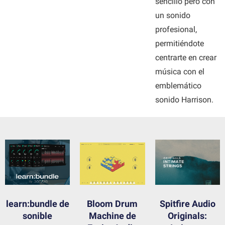
sencillo pero con
un sonido
profesional,
permitiéndote
centrarte en crear
música con el
emblemático
sonido Harrison.
learn:bundle de
Bloom Drum
Spitfire Audio
sonible
Machine de
Originals: