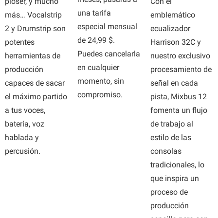
Con el
ploser, y mucho
una tarifa
emblemático
más… Vocalstrip
especial mensual
ecualizador
2 y Drumstrip son
de 24,99 $.
Harrison 32C y
potentes
Puedes cancelarla
nuestro exclusivo
herramientas de
en cualquier
procesamiento de
producción
momento, sin
señal en cada
capaces de sacar
compromiso.
pista, Mixbus 12
el máximo partido
fomenta un flujo
a tus voces,
de trabajo al
batería, voz
estilo de las
hablada y
consolas
percusión.
tradicionales, lo
que inspira un
proceso de
producción