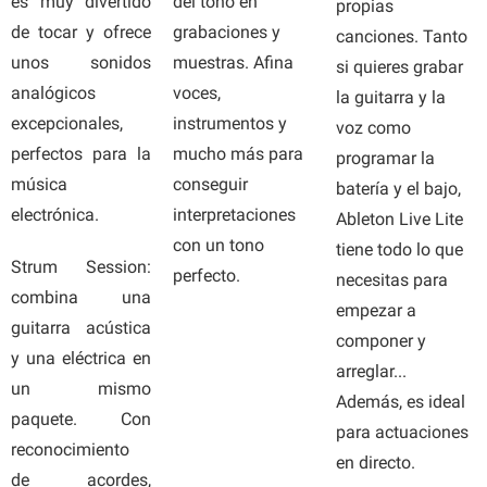
es muy divertido
del tono en
propias
de tocar y ofrece
grabaciones y
canciones. Tanto
unos sonidos
muestras. Afina
si quieres grabar
analógicos
voces,
la guitarra y la
excepcionales,
instrumentos y
voz como
perfectos para la
mucho más para
programar la
música
conseguir
batería y el bajo,
electrónica.
interpretaciones
Ableton Live Lite
con un tono
tiene todo lo que
Strum Session:
perfecto.
necesitas para
combina una
empezar a
guitarra acústica
componer y
y una eléctrica en
arreglar...
un mismo
Además, es ideal
paquete. Con
para actuaciones
reconocimiento
en directo.
de acordes,